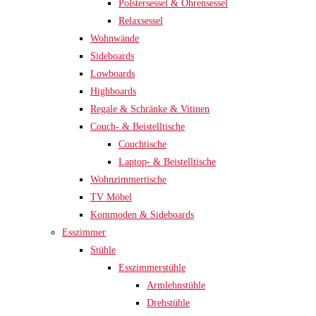
Polstersessel & Ohrensessel
Relaxsessel
Wohnwände
Sideboards
Lowboards
Highboards
Regale & Schränke & Vitinen
Couch- & Beistelltische
Couchtische
Laptop- & Beistelltische
Wohnzimmertische
TV Möbel
Kommoden & Sideboards
Esszimmer
Stühle
Esszimmerstühle
Armlehnstühle
Drehstühle