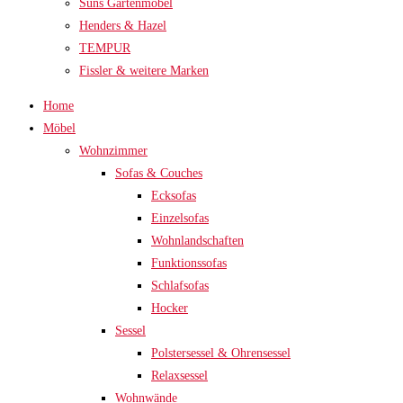
Suns Gartenmöbel
Henders & Hazel
TEMPUR
Fissler & weitere Marken
Home
Möbel
Wohnzimmer
Sofas & Couches
Ecksofas
Einzelsofas
Wohnlandschaften
Funktionssofas
Schlafsofas
Hocker
Sessel
Polstersessel & Ohrensessel
Relaxsessel
Wohnwände