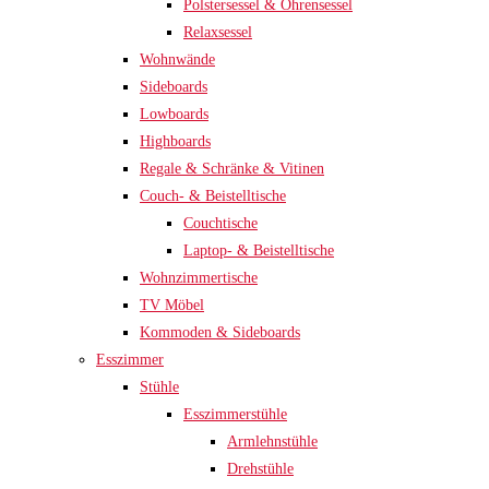
Polstersessel & Ohrensessel
Relaxsessel
Wohnwände
Sideboards
Lowboards
Highboards
Regale & Schränke & Vitinen
Couch- & Beistelltische
Couchtische
Laptop- & Beistelltische
Wohnzimmertische
TV Möbel
Kommoden & Sideboards
Esszimmer
Stühle
Esszimmerstühle
Armlehnstühle
Drehstühle