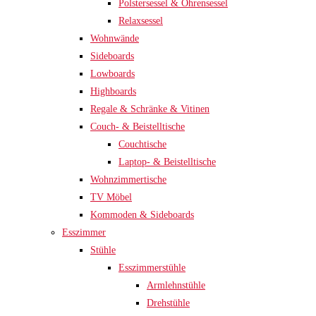
Polstersessel & Ohrensessel
Relaxsessel
Wohnwände
Sideboards
Lowboards
Highboards
Regale & Schränke & Vitinen
Couch- & Beistelltische
Couchtische
Laptop- & Beistelltische
Wohnzimmertische
TV Möbel
Kommoden & Sideboards
Esszimmer
Stühle
Esszimmerstühle
Armlehnstühle
Drehstühle