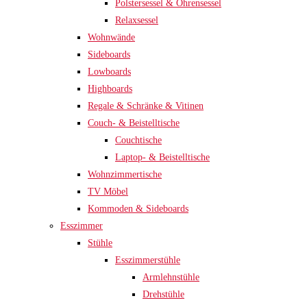
Polstersessel & Ohrensessel
Relaxsessel
Wohnwände
Sideboards
Lowboards
Highboards
Regale & Schränke & Vitinen
Couch- & Beistelltische
Couchtische
Laptop- & Beistelltische
Wohnzimmertische
TV Möbel
Kommoden & Sideboards
Esszimmer
Stühle
Esszimmerstühle
Armlehnstühle
Drehstühle