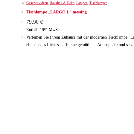
Geschenkideen
,
Haushalt & Deko
,
Lampen
,
Tischlampen
Tischlampe „LARGO L“ messing
79,90
€
Enthält 19% MwSt.
Verleihen Sie Ihrem Zuhause mit der modernen Tischlampe "Larg
einladendes Licht schafft eine gemütliche Atmosphäre und set