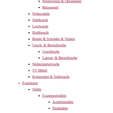
Polstersessel & Ohrensessel
Relaxsessel
Wohnwände
Sideboards
Lowboards
Highboards
Regale & Schränke & Vitinen
Couch- & Beistelltische
Couchtische
Laptop- & Beistelltische
Wohnzimmertische
TV Möbel
Kommoden & Sideboards
Esszimmer
Stühle
Esszimmerstühle
Armlehnstühle
Drehstühle