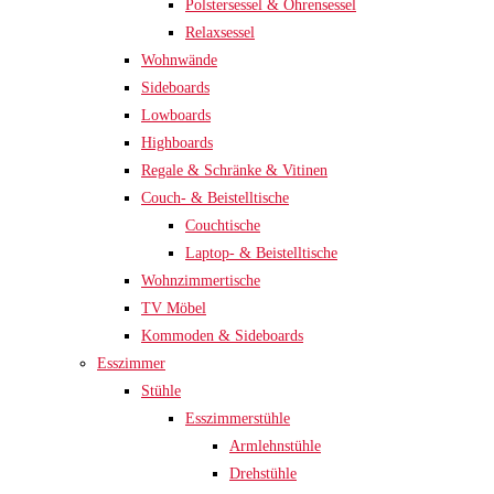
Polstersessel & Ohrensessel
Relaxsessel
Wohnwände
Sideboards
Lowboards
Highboards
Regale & Schränke & Vitinen
Couch- & Beistelltische
Couchtische
Laptop- & Beistelltische
Wohnzimmertische
TV Möbel
Kommoden & Sideboards
Esszimmer
Stühle
Esszimmerstühle
Armlehnstühle
Drehstühle