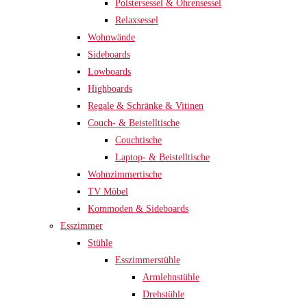
Polstersessel & Ohrensessel
Relaxsessel
Wohnwände
Sideboards
Lowboards
Highboards
Regale & Schränke & Vitinen
Couch- & Beistelltische
Couchtische
Laptop- & Beistelltische
Wohnzimmertische
TV Möbel
Kommoden & Sideboards
Esszimmer
Stühle
Esszimmerstühle
Armlehnstühle
Drehstühle