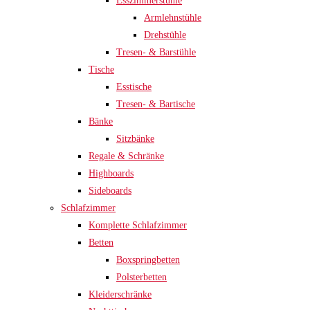
Esszimmerstühle
Armlehnstühle
Drehstühle
Tresen- & Barstühle
Tische
Esstische
Tresen- & Bartische
Bänke
Sitzbänke
Regale & Schränke
Highboards
Sideboards
Schlafzimmer
Komplette Schlafzimmer
Betten
Boxspringbetten
Polsterbetten
Kleiderschränke