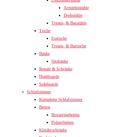
Esszimmerstühle
Armlehnstühle
Drehstühle
Tresen- & Barstühle
Tische
Esstische
Tresen- & Bartische
Bänke
Sitzbänke
Regale & Schränke
Highboards
Sideboards
Schlafzimmer
Komplette Schlafzimmer
Betten
Boxspringbetten
Polsterbetten
Kleiderschränke