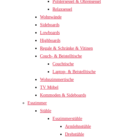
Polstersessel & Ohrensessel
Relaxsessel
Wohnwände
Sideboards
Lowboards
Highboards
Regale & Schränke & Vitinen
Couch- & Beistelltische
Couchtische
Laptop- & Beistelltische
Wohnzimmertische
TV Möbel
Kommoden & Sideboards
Esszimmer
Stühle
Esszimmerstühle
Armlehnstühle
Drehstühle