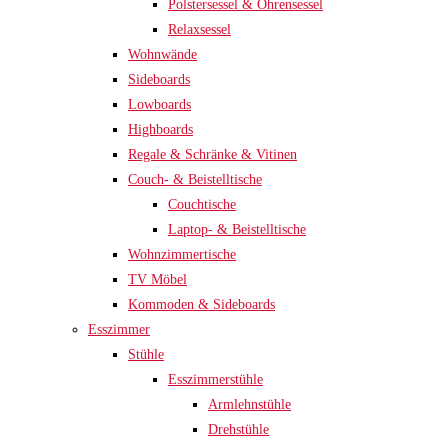
Polstersessel & Ohrensessel
Relaxsessel
Wohnwände
Sideboards
Lowboards
Highboards
Regale & Schränke & Vitinen
Couch- & Beistelltische
Couchtische
Laptop- & Beistelltische
Wohnzimmertische
TV Möbel
Kommoden & Sideboards
Esszimmer
Stühle
Esszimmerstühle
Armlehnstühle
Drehstühle