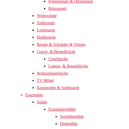
Polstersessel & Ohrensessel
Relaxsessel
Wohnwände
Sideboards
Lowboards
Highboards
Regale & Schränke & Vitinen
Couch- & Beistelltische
Couchtische
Laptop- & Beistelltische
Wohnzimmertische
TV Möbel
Kommoden & Sideboards
Esszimmer
Stühle
Esszimmerstühle
Armlehnstühle
Drehstühle