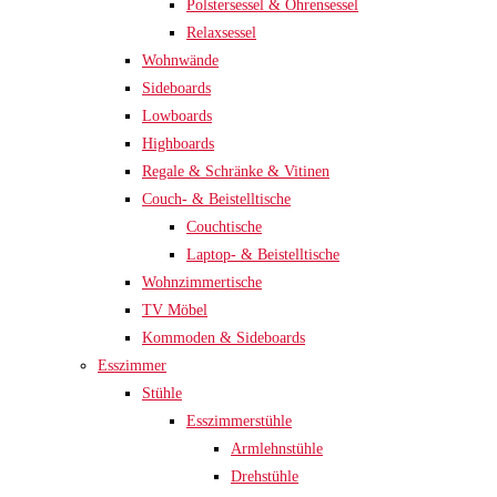
Polstersessel & Ohrensessel
Relaxsessel
Wohnwände
Sideboards
Lowboards
Highboards
Regale & Schränke & Vitinen
Couch- & Beistelltische
Couchtische
Laptop- & Beistelltische
Wohnzimmertische
TV Möbel
Kommoden & Sideboards
Esszimmer
Stühle
Esszimmerstühle
Armlehnstühle
Drehstühle