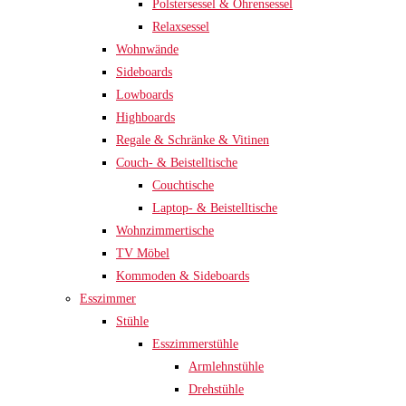
Polstersessel & Ohrensessel
Relaxsessel
Wohnwände
Sideboards
Lowboards
Highboards
Regale & Schränke & Vitinen
Couch- & Beistelltische
Couchtische
Laptop- & Beistelltische
Wohnzimmertische
TV Möbel
Kommoden & Sideboards
Esszimmer
Stühle
Esszimmerstühle
Armlehnstühle
Drehstühle