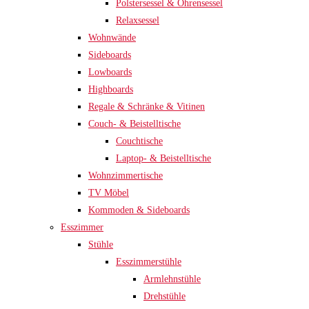
Polstersessel & Ohrensessel
Relaxsessel
Wohnwände
Sideboards
Lowboards
Highboards
Regale & Schränke & Vitinen
Couch- & Beistelltische
Couchtische
Laptop- & Beistelltische
Wohnzimmertische
TV Möbel
Kommoden & Sideboards
Esszimmer
Stühle
Esszimmerstühle
Armlehnstühle
Drehstühle