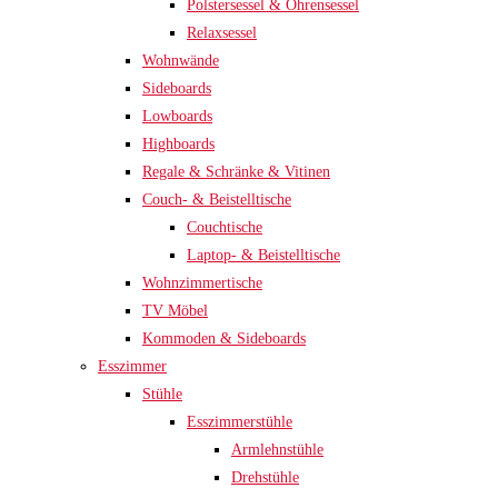
Polstersessel & Ohrensessel
Relaxsessel
Wohnwände
Sideboards
Lowboards
Highboards
Regale & Schränke & Vitinen
Couch- & Beistelltische
Couchtische
Laptop- & Beistelltische
Wohnzimmertische
TV Möbel
Kommoden & Sideboards
Esszimmer
Stühle
Esszimmerstühle
Armlehnstühle
Drehstühle