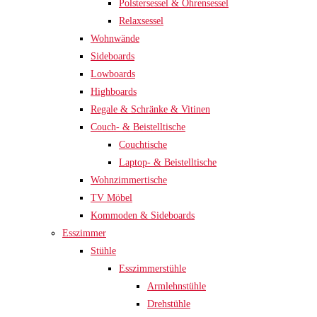
Polstersessel & Ohrensessel
Relaxsessel
Wohnwände
Sideboards
Lowboards
Highboards
Regale & Schränke & Vitinen
Couch- & Beistelltische
Couchtische
Laptop- & Beistelltische
Wohnzimmertische
TV Möbel
Kommoden & Sideboards
Esszimmer
Stühle
Esszimmerstühle
Armlehnstühle
Drehstühle