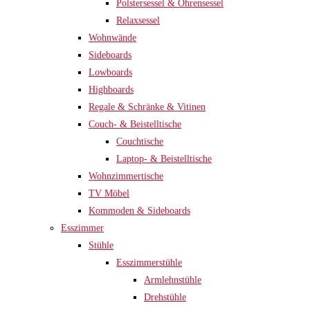
Polstersessel & Ohrensessel
Relaxsessel
Wohnwände
Sideboards
Lowboards
Highboards
Regale & Schränke & Vitinen
Couch- & Beistelltische
Couchtische
Laptop- & Beistelltische
Wohnzimmertische
TV Möbel
Kommoden & Sideboards
Esszimmer
Stühle
Esszimmerstühle
Armlehnstühle
Drehstühle