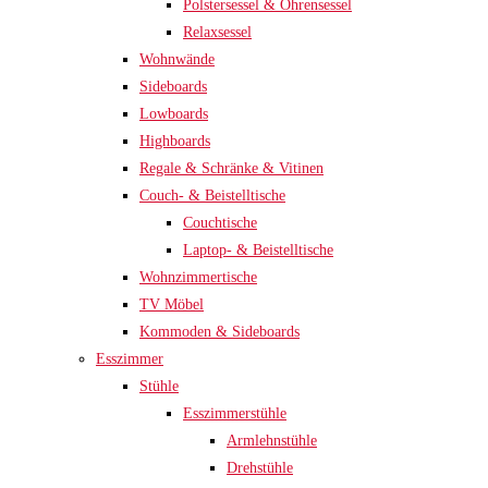
Polstersessel & Ohrensessel
Relaxsessel
Wohnwände
Sideboards
Lowboards
Highboards
Regale & Schränke & Vitinen
Couch- & Beistelltische
Couchtische
Laptop- & Beistelltische
Wohnzimmertische
TV Möbel
Kommoden & Sideboards
Esszimmer
Stühle
Esszimmerstühle
Armlehnstühle
Drehstühle