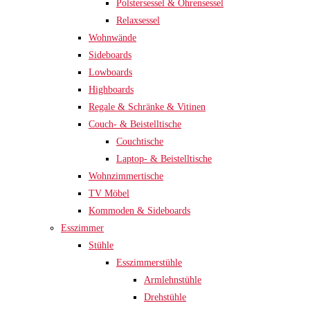
Polstersessel & Ohrensessel
Relaxsessel
Wohnwände
Sideboards
Lowboards
Highboards
Regale & Schränke & Vitinen
Couch- & Beistelltische
Couchtische
Laptop- & Beistelltische
Wohnzimmertische
TV Möbel
Kommoden & Sideboards
Esszimmer
Stühle
Esszimmerstühle
Armlehnstühle
Drehstühle