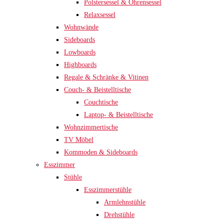
Polstersessel & Ohrensessel
Relaxsessel
Wohnwände
Sideboards
Lowboards
Highboards
Regale & Schränke & Vitinen
Couch- & Beistelltische
Couchtische
Laptop- & Beistelltische
Wohnzimmertische
TV Möbel
Kommoden & Sideboards
Esszimmer
Stühle
Esszimmerstühle
Armlehnstühle
Drehstühle