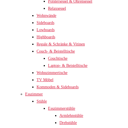
Polstersessel & Ohrensessel
Relaxsessel
Wohnwände
Sideboards
Lowboards
Highboards
Regale & Schränke & Vitinen
Couch- & Beistelltische
Couchtische
Laptop- & Beistelltische
Wohnzimmertische
TV Möbel
Kommoden & Sideboards
Esszimmer
Stühle
Esszimmerstühle
Armlehnstühle
Drehstühle