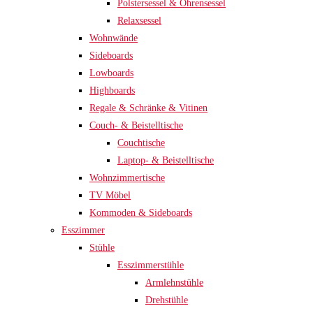
Polstersessel & Ohrensessel
Relaxsessel
Wohnwände
Sideboards
Lowboards
Highboards
Regale & Schränke & Vitinen
Couch- & Beistelltische
Couchtische
Laptop- & Beistelltische
Wohnzimmertische
TV Möbel
Kommoden & Sideboards
Esszimmer
Stühle
Esszimmerstühle
Armlehnstühle
Drehstühle