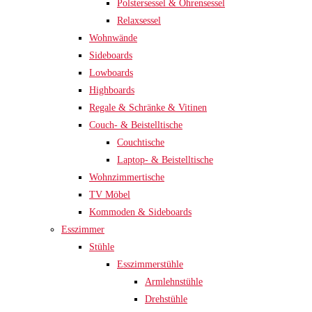
Polstersessel & Ohrensessel
Relaxsessel
Wohnwände
Sideboards
Lowboards
Highboards
Regale & Schränke & Vitinen
Couch- & Beistelltische
Couchtische
Laptop- & Beistelltische
Wohnzimmertische
TV Möbel
Kommoden & Sideboards
Esszimmer
Stühle
Esszimmerstühle
Armlehnstühle
Drehstühle