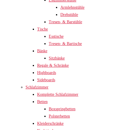
Esszimmerstühle
Armlehnstühle
Drehstühle
Tresen- & Barstühle
Tische
Esstische
Tresen- & Bartische
Bänke
Sitzbänke
Regale & Schränke
Highboards
Sideboards
Schlafzimmer
Komplette Schlafzimmer
Betten
Boxspringbetten
Polsterbetten
Kleiderschränke