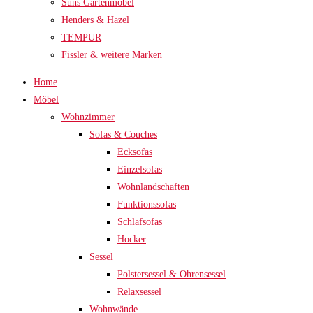
Suns Gartenmöbel
Henders & Hazel
TEMPUR
Fissler & weitere Marken
Home
Möbel
Wohnzimmer
Sofas & Couches
Ecksofas
Einzelsofas
Wohnlandschaften
Funktionssofas
Schlafsofas
Hocker
Sessel
Polstersessel & Ohrensessel
Relaxsessel
Wohnwände