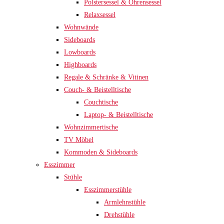
Polstersessel & Ohrensessel
Relaxsessel
Wohnwände
Sideboards
Lowboards
Highboards
Regale & Schränke & Vitinen
Couch- & Beistelltische
Couchtische
Laptop- & Beistelltische
Wohnzimmertische
TV Möbel
Kommoden & Sideboards
Esszimmer
Stühle
Esszimmerstühle
Armlehnstühle
Drehstühle