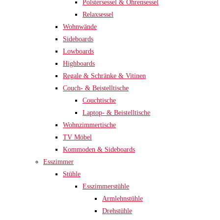
Polstersessel & Ohrensessel
Relaxsessel
Wohnwände
Sideboards
Lowboards
Highboards
Regale & Schränke & Vitinen
Couch- & Beistelltische
Couchtische
Laptop- & Beistelltische
Wohnzimmertische
TV Möbel
Kommoden & Sideboards
Esszimmer
Stühle
Esszimmerstühle
Armlehnstühle
Drehstühle