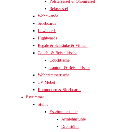
Polstersessel & Ohrensessel
Relaxsessel
Wohnwände
Sideboards
Lowboards
Highboards
Regale & Schränke & Vitinen
Couch- & Beistelltische
Couchtische
Laptop- & Beistelltische
Wohnzimmertische
TV Möbel
Kommoden & Sideboards
Esszimmer
Stühle
Esszimmerstühle
Armlehnstühle
Drehstühle